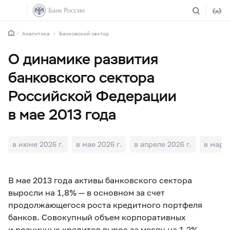
Аналитика
Банковский сектор
О динамике развития
банковского сектора
Российской Федерации
в мае 2013 года
в июне 2026 г.
в мае 2026 г.
в апреле 2026 г.
в марте
В мае 2013 года активы банковского сектора
выросли на 1,8% — в основном за счет
продолжающегося роста кредитного портфеля
банков. Совокупный объем корпоративных
и розничных кредитов вырос за месяц на 1,2%.