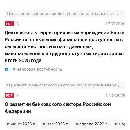
Повышение финансовой доступности на отдаленных, малонаселенных и труднодоступных территориях
8
17.07.2026
Деятельность территориальных учреждений Банка
России по повышению финансовой доступности в
сельской местности и на отдаленных,
малонаселенных и труднодоступных территориях:
итоги 2025 года
Финансовая доступность
О развитии банковского сектора Российской Федерации
9
17.07.2026
О развитии банковского сектора Российской
Федерации
в июне 2026 г.
в мае 2026 г.
в апреле 2026 г.
в марте