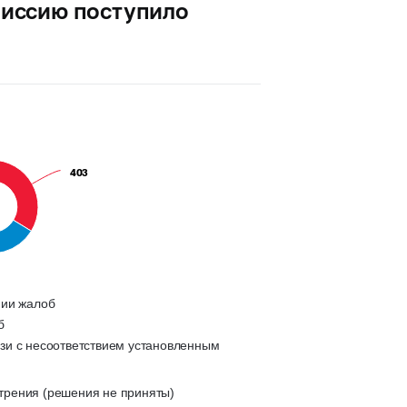
омиссию поступило
403
403
нии жалоб
б
зи с несоответствием установленным
трения (решения не приняты)