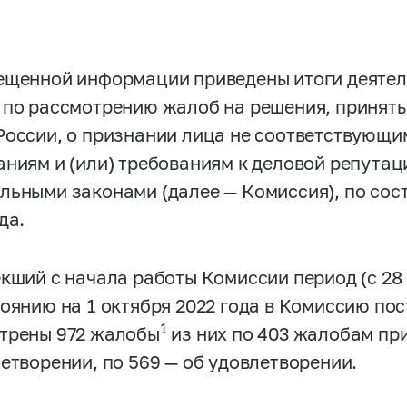
ещенной информации приведены итоги деяте
 по рассмотрению жалоб на решения, приня
России, о признании лица не соответствующ
аниям и (или) требованиям к деловой репута
льными законами (далее — Комиссия), по сост
да.
екший с начала работы Комиссии период (с 28 
тоянию на 1 октября 2022 года в Комиссию по
1
трены 972 жалобы
из них по 403 жалобам пр
летворении, по 569 — об удовлетворении.