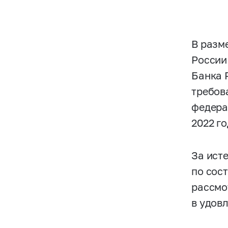
В разм
России
Банка 
требов
федера
2022 го
За ист
по сос
рассмо
в удов