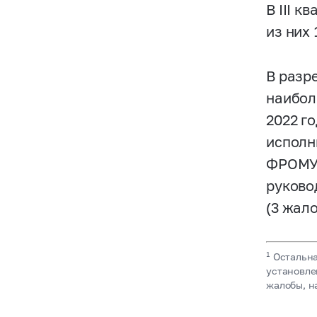
В III 
из них
В разр
наибол
2022 г
исполн
ФРОМУ 
руково
(3 жало
1
Остальна
установле
жалобы, н