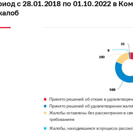
риод с 28.01.2018 по 01.10.2022 в К
жалоб
21
21
9
9
193
193
569
569
●
Принято решений об отказе в удовлетворе
●
Принято решений об удовлетворении жало
●
Жалобы оставлены без рассмотрения в свя
требованиям
●
Жалобы, находившиеся в процессе рассмо