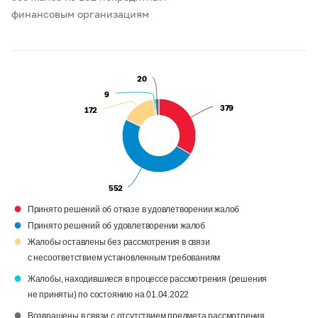
финансовым организациям
20
20
9
9
379
379
172
172
552
552
●
Принято решений об отказе в удовлетворении жалоб
●
Принято решений об удовлетворении жалоб
●
Жалобы оставлены без рассмотрения в связи
с несоответствием установленным требованиям
●
Жалобы, находившиеся в процессе рассмотрения (решения
не приняты) по состоянию на 01.04.2022
●
Возвращены в связи с отсутствием предмета рассмотрения