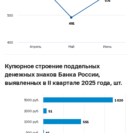
575
575
500
491
491
400
Апрель
Май
Июнь
Купюрное строение поддельных
денежных знаков Банка России,
выявленных в II квартале 2025 года, шт.
5000 руб.
1 020
1 020
2000 руб.
51
51
1000 руб.
555
555
500 руб.
15
15