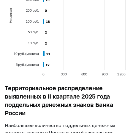
Номинал
200 руб.
0
0
100 руб.
18
18
50 руб.
2
2
10 руб.
2
2
10 руб. (монета)
21
21
5 руб. (монета)
12
12
0
300
600
900
1 200
Территориальное распределение
выявленных в II квартале 2025 года
поддельных денежных знаков Банка
России
Наибольшее количество поддельных денежных
знаков выявлено в Центральном федеральном