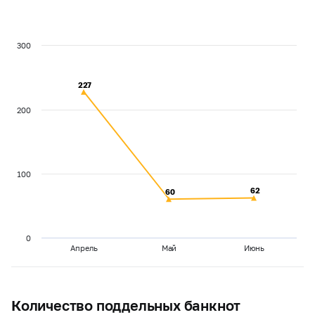
300
227
227
200
100
62
62
60
60
0
Апрель
Май
Июнь
Количество поддельных банкнот