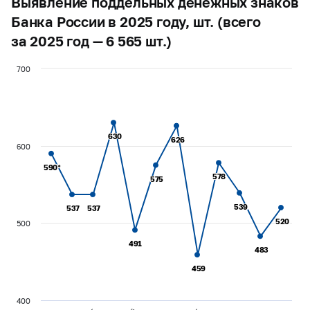
Выявление поддельных денежных знаков
Банка России в 2025 году, шт. (всего
за 2025 год — 6 565 шт.)
700
630
630
626
626
600
590*
590*
578
578
575
575
539
539
537
537
537
537
520
520
500
491
491
483
483
459
459
400