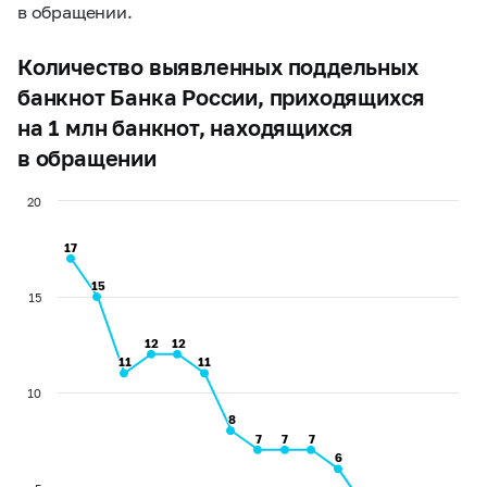
в обращении.
Количество выявленных поддельных
банкнот Банка России, приходящихся
на 1 млн банкнот, находящихся
в обращении
20
17
17
15
15
15
12
12
12
12
11
11
11
11
10
8
8
7
7
7
7
7
7
6
6