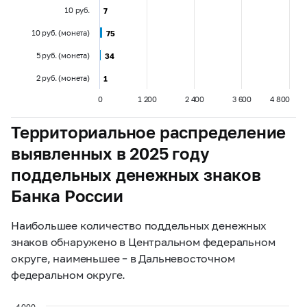
10 руб.
7
7
10 руб. (монета)
75
75
5 руб. (монета)
34
34
2 руб. (монета)
1
1
0
1 200
2 400
3 600
4 800
Территориальное распределение
выявленных в 2025 году
поддельных денежных знаков
Банка России
Наибольшее количество поддельных денежных
знаков обнаружено в Центральном федеральном
округе, наименьшее – в Дальневосточном
федеральном округе.
4 000