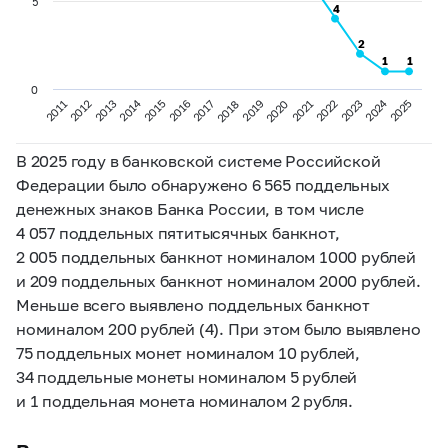
5
4
4
2
2
1
1
1
1
0
2014
2024
2011
2016
2021
2019
2012
2017
2022
2015
2020
2025
2013
2018
2023
В 2025 году в банковской системе Российской
Федерации было обнаружено 6 565 поддельных
денежных знаков Банка России, в том числе
4 057 поддельных пятитысячных банкнот,
2 005 поддельных банкнот номиналом 1000 рублей
и 209 поддельных банкнот номиналом 2000 рублей.
Меньше всего выявлено поддельных банкнот
номиналом 200 рублей (4). При этом было выявлено
75 поддельных монет номиналом 10 рублей,
34 поддельные монеты номиналом 5 рублей
и 1 поддельная монета номиналом 2 рубля.