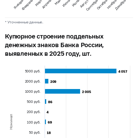
Январь
Февраль
Март
Апрель
Май
Июнь
Июль
Август
Сентябрь
Октябрь
Ноябрь
Декабрь
* Уточненные данные.
Купюрное строение поддельных
денежных знаков Банка России,
выявленных в 2025 году, шт.
5000 руб.
4 057
4 057
2000 руб.
209
209
1000 руб.
2 005
2 005
500 руб.
86
86
200 руб.
4
4
Номинал
100 руб.
69
69
50 руб.
18
18