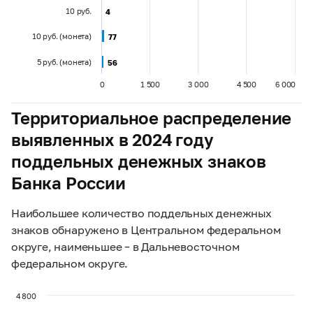
10 руб.
4
4
10 руб. (монета)
77
77
5 руб. (монета)
56
56
0
1 500
3 000
4 500
6 000
Территориальное распределение
выявленных в 2024 году
поддельных денежных знаков
Банка России
Наибольшее количество поддельных денежных
знаков обнаружено в Центральном федеральном
округе, наименьшее – в Дальневосточном
федеральном округе.
4 800