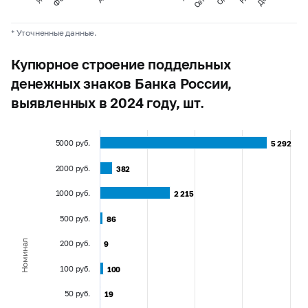
* Уточненные данные.
Купюрное строение поддельных
денежных знаков Банка России,
выявленных в 2024 году, шт.
5000 руб.
5 292
5 292
2000 руб.
382
382
1000 руб.
2 215
2 215
500 руб.
86
86
Номинал
200 руб.
9
9
100 руб.
100
100
50 руб.
19
19