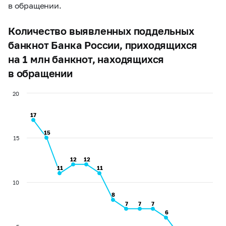
в обращении.
Количество выявленных поддельных
банкнот Банка России, приходящихся
на 1 млн банкнот, находящихся
в обращении
20
17
17
15
15
15
12
12
12
12
11
11
11
11
10
8
8
7
7
7
7
7
7
6
6