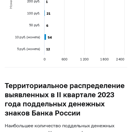
Номинал
200 руб.
1
1
100 руб.
21
21
50 руб.
6
6
10 руб. (монета)
54
54
5 руб. (монета)
12
12
0
600
1 200
1 800
2 400
Территориальное распределение
выявленных в II квартале 2023
года поддельных денежных
знаков Банка России
Наибольшее количество поддельных денежных