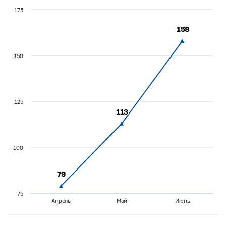
175
158
158
150
125
113
113
100
79
79
75
Апрель
Май
Июнь