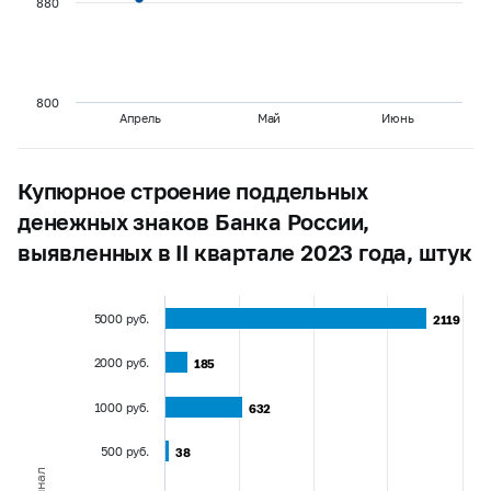
880
800
Апрель
Май
Июнь
Купюрное строение поддельных
денежных знаков Банка России,
выявленных в II квартале 2023 года, штук
5000 руб.
2119
2119
2000 руб.
185
185
1000 руб.
632
632
500 руб.
38
38