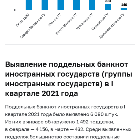
387
387
140
140
0
Дальневосточное ГУ
Южное ГУ
Сибирское ГУ
Северо-Западное ГУ
Уральское ГУ
ГУ по ЦФО
Волго-Вятское ГУ
Выявление поддельных банкнот
иностранных государств (группы
иностранных государств) в I
квартале 2021 года
Поддельных банкнот иностранных государств в I
квартале 2021 года было выявлено 6 080 штук.
Из них в январе обнаружено 1 492 подделки,
в феврале — 4 156, в марте — 432. Среди выявленных
подделок большинство составили поддельные