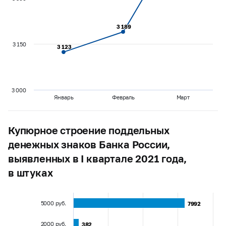
3 189
3 189
3 150
3 123
3 123
3 000
Январь
Февраль
Март
Купюрное строение поддельных
денежных знаков Банка России,
выявленных в I квартале 2021 года,
в штуках
5000 руб.
7992
7992
2000 руб.
382
382