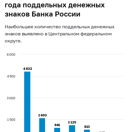
года поддельных денежных
знаков Банка России
Наибольшее количество поддельных денежных
знаков выявлено в Центральном федеральном
округе.
6 000
4 822
4 822
4 500
3 000
1 603
1 603
1 500
1 125
1 125
941
941
813
813