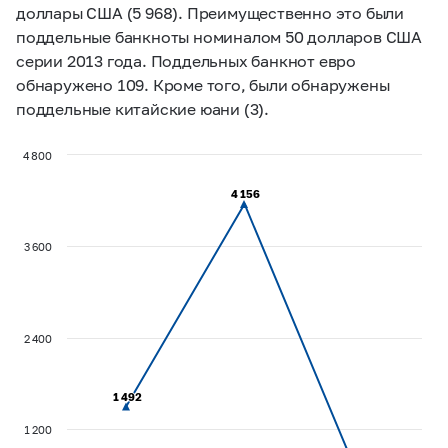
доллары США (5 968). Преимущественно это были
поддельные банкноты номиналом 50 долларов США
серии 2013 года. Поддельных банкнот евро
обнаружено 109. Кроме того, были обнаружены
поддельные китайские юани (3).
4 800
4 156
4 156
3 600
2 400
1 492
1 492
1 200