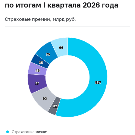
по итогам I квартала 2026 года
Страховые премии, млрд руб.
66
66
75
75
35
35
46
46
517
517
77
77
93
93
32
32
●
Страхование жизни*