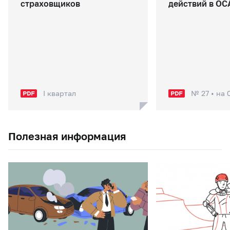
страховщиков
действий в ОС
I квартал
№ 27 • на 
Полезная информация