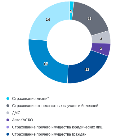
1
1
11
11
14
14
3
3
3
3
15
15
12
12
●
Страхование жизни*
●
Страхование от несчастных случаев и болезней
●
ДМС
●
АвтоКАСКО
●
Страхование прочего имущества юридических лиц
●
Страхование прочего имущества граждан