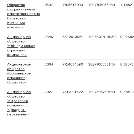
Общество
0397
7705513090
1047705036939
1,18821
с ограниченной
ответственностью
Страховая
Компания
«Гелиос»
Акционерное
2346
6312013969
1026301414930
0,92682
общество
«Объединенная
страховая
компания»
Акционерное
3064
7714034590
1027700533145
0,87573
общество
«Боровицкое
страховое
общество»
Акционерное
2027
7817021522
1027808760539
0,38417
общество
«Страховая
компания
«Двадцать
первый век»