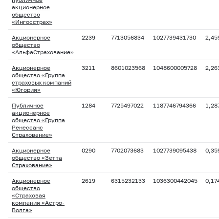
акционерное
общество
«Ингосстрах»
Акционерное
2239
7713056834
1027739431730
2,45
общество
«АльфаСтрахование»
Акционерное
3211
8601023568
1048600005728
2,26
общество «Группа
страховых компаний
«Югория»
Публичное
1284
7725497022
1187746794366
1,28
акционерное
общество «Группа
Ренессанс
Страхование»
Акционерное
0290
7702073683
1027739095438
0,35
общество «Зетта
Страхование»
Акционерное
2619
6315232133
1036300442045
0,17
общество
«Страховая
компания «Астро-
Волга»