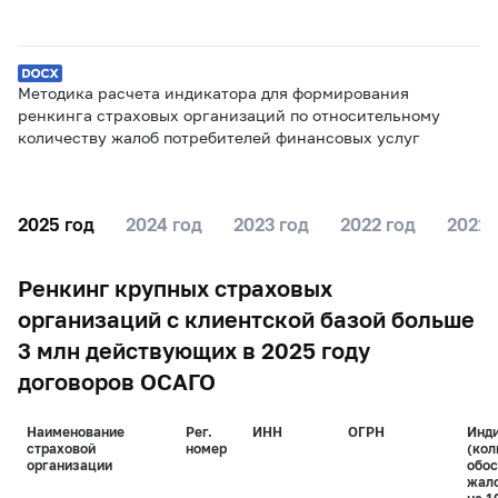
Методика расчета индикатора для формирования
ренкинга страховых организаций по относительному
количеству жалоб потребителей финансовых услуг
2025 год
2024 год
2023 год
2022 год
2021 
Ренкинг крупных страховых
организаций с клиентской базой больше
3 млн действующих в 2025 году
договоров ОСАГО
Наименование
Рег.
ИНН
ОГРН
Инд
страховой
номер
(кол
организации
обо
жал