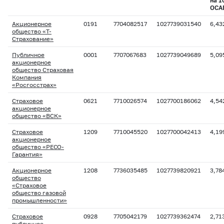
на 1
ОСА
Акционерное
0191
7704082517
1027739031540
6,43
общество «Т-
Страхование»
Публичное
0001
7707067683
1027739049689
5,09
акционерное
общество Страховая
Компания
«Росгосстрах»
Страховое
0621
7710026574
1027700186062
4,54
акционерное
общество «ВСК»
Страховое
1209
7710045520
1027700042413
4,19
акционерное
общество «РЕСО-
Гарантия»
Акционерное
1208
7736035485
1027739820921
3,78
общество
«Страховое
общество газовой
промышленности»
Страховое
0928
7705042179
1027739362474
2,71
публичное