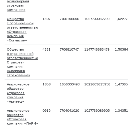
акционерная
страховая
компания»
Общество
1307
7706196090
1027700032700
1,62277
с ограниченной
ответственностью
«Страховая
Компания
«Согласие»
Общество
4331
7706810747
1147746683479
1,50384
с ограниченной
ответственностью
Страховая
компания
«Сбербанк
страхование»
Акционерное
1858
1656000493
1021603615956
1,47065
общество
Страховая
компания
«Армеец»
Акционерное
0915
7704041020
1027739089905
1,34351
общество
«Страховая
компания «ПАРИ»