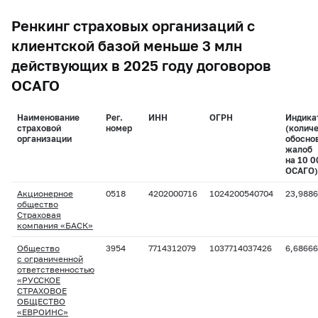
Ренкинг страховых организаций с
клиентской базой меньше 3 млн
действующих в 2025 году договоров
ОСАГО
Наименование
Рег.
ИНН
ОГРН
Индика
страховой
номер
(колич
организации
обосно
жалоб
на 10 0
ОСАГО)
Акционерное
0518
4202000716
1024200540704
23,9886
общество
Страховая
компания «БАСК»
Общество
3954
7714312079
1037714037426
6,68666
с ограниченной
ответственностью
«РУССКОЕ
СТРАХОВОЕ
ОБЩЕСТВО
«ЕВРОИНС»