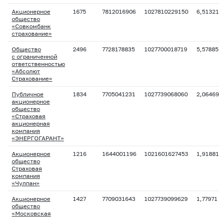
Акционерное
1675
7812016906
1027810229150
6,51321
общество
«Совкомбанк
страхование»
Общество
2496
7728178835
1027700018719
5,57885
с ограниченной
ответственностью
«Абсолют
Страхование»
Публичное
1834
7705041231
1027739068060
2,06469
акционерное
общество
«Страховая
акционерная
компания
«ЭНЕРГОГАРАНТ»
Акционерное
1216
1644001196
1021601627453
1,91881
общество
Страховая
компания
«Чулпан»
Акционерное
1427
7709031643
1027739099629
1,77971
общество
«Московская