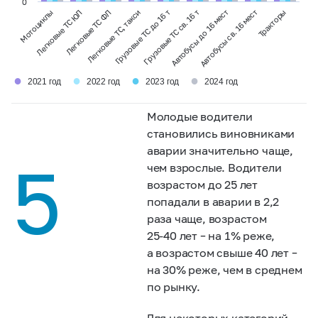
0
Мотоциклы
Легковые ТС ЮЛ
Легковые ТС ФЛ
Легковые ТС, такси
Грузовые ТС до 16 т
Грузовые ТС св. 16 т
Автобусы до 16 мест
Автобусы св. 16 мест
Тракторы
●
●
●
●
2021 год
2022 год
2023 год
2024 год
Молодые водители
становились виновниками
аварии значительно чаще,
5
чем взрослые. Водители
возрастом до 25 лет
попадали в аварии в 2,2
раза чаще, возрастом
25-40 лет –
на 1% реже,
а возрастом свыше 40 лет –
на 30% реже, чем в среднем
по рынку.
Для некоторых категорий