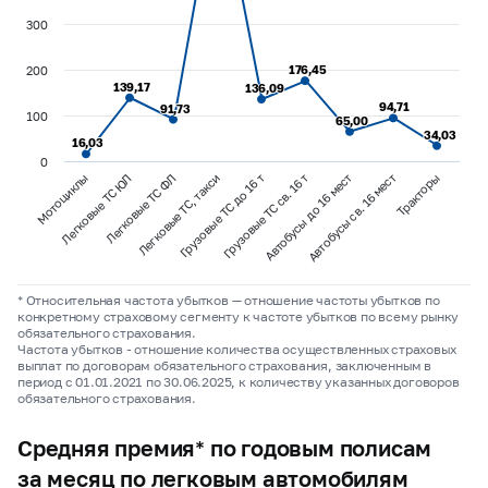
300
176,45
176,45
200
139,17
139,17
136,09
136,09
94,71
94,71
91,73
91,73
100
65,00
65,00
34,03
34,03
16,03
16,03
0
Легковые ТС ФЛ
Грузовые ТС св. 16 т
Тракторы
Мотоциклы
Легковые ТС, такси
Автобусы до 16 мест
Легковые ТС ЮЛ
Грузовые ТС до 16 т
Автобусы св. 16 мест
* Относительная частота убытков — отношение частоты убытков по
конкретному страховому сегменту к частоте убытков по всему рынку
обязательного страхования.
Частота убытков - отношение количества осуществленных страховых
выплат по договорам обязательного страхования, заключенным в
период с 01.01.2021 по 30.06.2025, к количеству указанных договоров
обязательного страхования.
Средняя премия* по годовым полисам
за месяц по легковым автомобилям