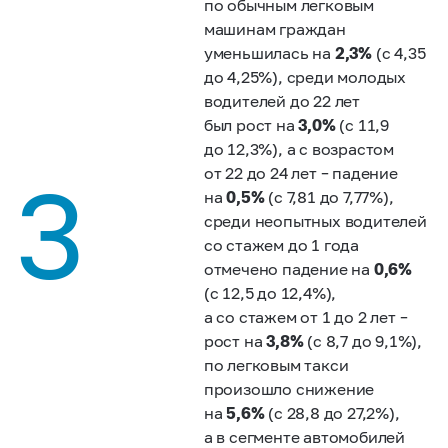
по обычным легковым
машинам граждан
уменьшилась на
2,3%
(с 4,35
до 4,25%), среди молодых
водителей до 22 лет
был рост на
3,0%
(с 11,9
до 12,3%), а с возрастом
3
от 22 до 24 лет – падение
на
0,5%
(с 7,81 до 7,77%),
среди неопытных водителей
со стажем до 1 года
отмечено падение на
0,6%
(с 12,5 до 12,4%),
а со стажем от 1 до 2 лет –
рост на
3,8%
(с 8,7 до 9,1%),
по легковым такси
произошло снижение
на
5,6%
(с 28,8 до 27,2%),
а в сегменте автомобилей