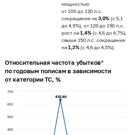
мощностью:
от 100 до 120 л.с.
сокращение на
3,0%
(с 5,1
до 4,9%), от 120 до 150 л.с.
рост на
1,4%
(с 4,6 до 4,7%),
свыше 150 л.с. сокращение
на
1,2%
(с 4,6 до 4,5%).
Относительная частота убытков*
по годовым полисам в зависимости
от категории ТС, %
700
632,60
632,60
600
500
400