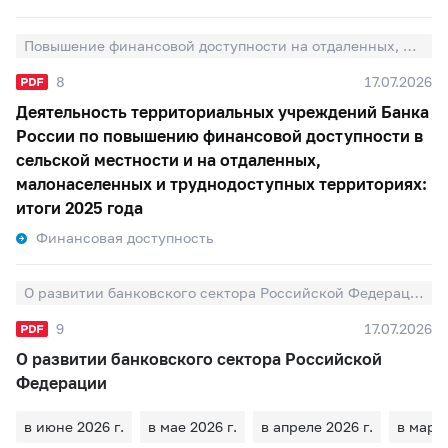
Повышение финансовой доступности на отдаленных, малонаселенных и труднодоступных территориях
8
17.07.2026
Деятельность территориальных учреждений Банка
России по повышению финансовой доступности в
сельской местности и на отдаленных,
малонаселенных и труднодоступных территориях:
итоги 2025 года
Финансовая доступность
О развитии банковского сектора Российской Федерации
9
17.07.2026
О развитии банковского сектора Российской
Федерации
в июне 2026 г.
в мае 2026 г.
в апреле 2026 г.
в марте