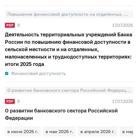
Повышение финансовой доступности на отдаленных, малонаселенных и труднодоступных территориях
8
17.07.2026
Деятельность территориальных учреждений Банка
России по повышению финансовой доступности в
сельской местности и на отдаленных,
малонаселенных и труднодоступных территориях:
итоги 2025 года
Финансовая доступность
О развитии банковского сектора Российской Федерации
9
17.07.2026
О развитии банковского сектора Российской
Федерации
в июне 2026 г.
в мае 2026 г.
в апреле 2026 г.
в марте