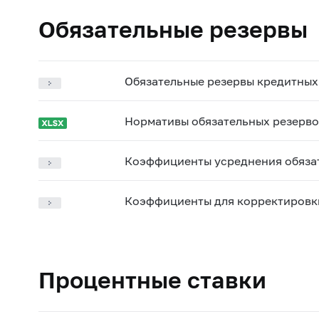
Обязательные резервы
Обязательные резервы кредитных
Нормативы обязательных резерво
Коэффициенты усреднения обяза
Коэффициенты для корректировки
Процентные ставки