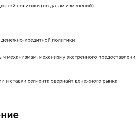
итной политики (по датам изменений)
м денежно-кредитной политики
ым механизмам, механизму экстренного предоставлени
и и ставки сегмента овернайт денежного рынка
ение