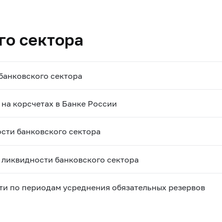
го сектора
банковского сектора
на корсчетах в Банке России
сти банковского сектора
ликвидности банковского сектора
ти по периодам усреднения обязательных резервов