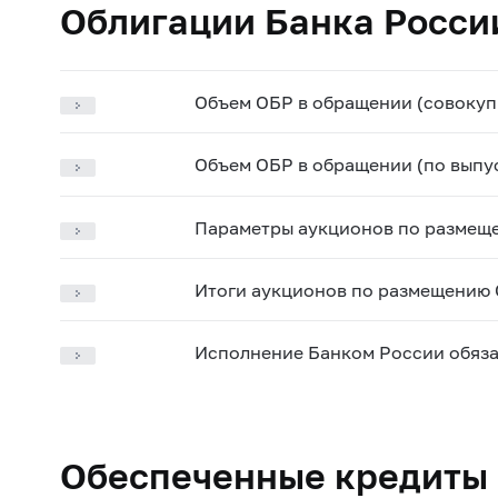
Облигации Банка Росси
Объем ОБР в обращении (совокуп
Объем ОБР в обращении (по выпу
Параметры аукционов по размещ
Итоги аукционов по размещению
Исполнение Банком России обяза
Обеспеченные кредиты