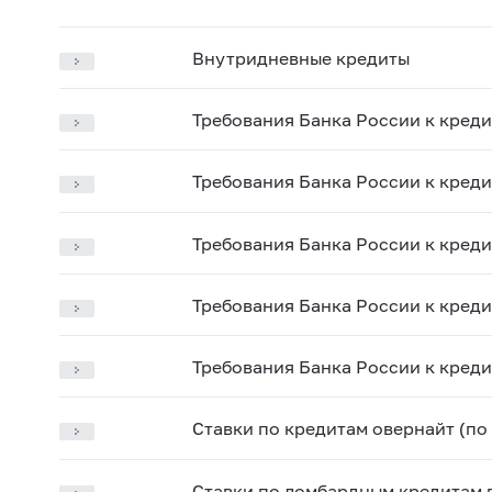
Внутридневные кредиты
Требования Банка России к кред
Требования Банка России к кред
Требования Банка России к кред
Требования Банка России к кред
Требования Банка России к кред
Ставки по кредитам овернайт (по
Ставки по ломбардным кредитам 