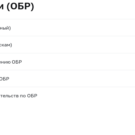
и (ОБР)
ный)
скам)
ению ОБР
 ОБР
тельств по ОБР