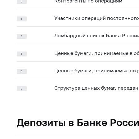
Контрагенты по операциям
Участники операций постоянного
Ломбардный список Банка Росси
Ценные бумаги, принимаемые в о
Ценные бумаги, принимаемые по 
Структура ценных бумаг, передан
Депозиты в Банке Росс