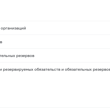
 организаций
в
тельных резервов
 резервируемых обязательств и обязательных резерво