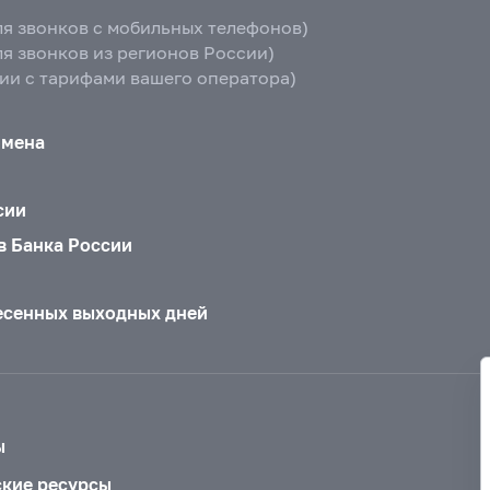
ля звонков с мобильных телефонов)
ля звонков из регионов России)
вии с тарифами вашего оператора)
бмена
сии
в Банка России
есенных выходных дней
ы
ские ресурсы