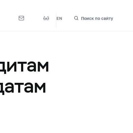
EN
Поиск по сайту
дитам
датам