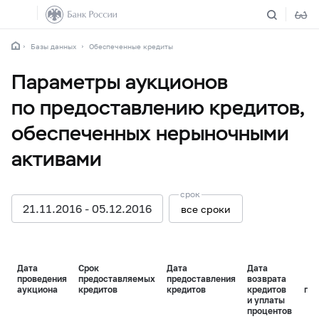
Базы данных
Обеспеченные кредиты
Параметры аукционов
по предоставлению кредитов,
обеспеченных нерыночными
активами
срок
21.11.2016 - 05.12.2016
все сроки
Дата
Срок
Дата
Дата
проведения
предоставляемых
предоставления
возврата
аукциона
кредитов
кредитов
кредитов
пр
и уплаты
процентов