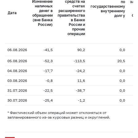
Изменение
средств на
по
зад
наличных
счетах
государственному
денег в
расширенного
внутреннему
Дата
обращении
правительства
долгу
Фе
(вне Банка
в Банке
ка
России)
России и
прочие
операции
06.08.2026
-41,5
90,2
0,0
05.08.2026
-52,3
-113,5
20,5
04.08.2026
-17,7
-24,2
0,0
03.08.2026
-0,8
11,6
0,0
31.07.2026
-22,5
-38,7
0,0
30.07.2026
-25,4
-1,2
0,0
* Фактический объем операций может отклоняться от
запланированного из-за курсовых разниц и округлений.