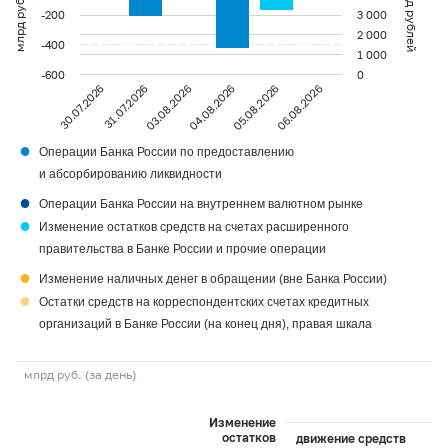
млрд рублей
млрд рублей
-200
3 000
2 000
-400
1 000
-600
0
30.07.2026
04.08.2026
03.08.2026
06.08.2026
31.07.2026
05.08.2026
●
Операции Банка России по предоставлению
и абсорбированию ликвидности
●
Операции Банка России на внутреннем валютном рынке
●
Изменение остатков средств на счетах расширенного
правительства в Банке России и прочие операции
●
Изменение наличных денег в обращении (вне Банка России)
●
Остатки средств на корреспондентских счетах кредитных
организаций в Банке России (на конец дня), правая шкала
млрд руб. (за день)
Изменение
остатков
движение средств