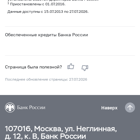
1
Приостановлены с 01.07.2016.
Данные доступны с 15.07.2013 по 27.07.2026.
Обеспеченные кредиты Банка России
Страница была полезной?
Последнее обновление страницы: 27.07.2026
Наверх
107016, Москва, ул. Неглинная,
д. 12, к. В, Банк России