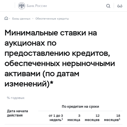
Базы данных
Обеспеченные кредиты
Минимальные ставки на
аукционах по
предоставлению кредитов,
обеспеченных нерыночными
активами (по датам
изменений)*
% годовых
По кредитам на сроки
Дата начала
действия
от 1 до 3
3
12
18
1
1
недель
месяца
месяцев
месяцев