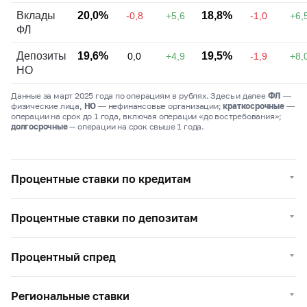
Вклады
20,0%
18,8%
-0,8
+5,6
-1,0
+6,
ФЛ
Депозиты
19,6%
19,5%
0,0
+4,9
-1,9
+8,
НО
Данные за март 2025 года по операциям в рублях. Здесь и далее
ФЛ
―
физические лица,
НО
― нефинансовые организации;
краткосрочные
―
операции на срок до 1 года, включая операции «до востребования»;
долгосрочные
— операции на срок свыше 1 года.
Процентные ставки по кредитам
Процентные ставки по депозитам
Процентный спред
Региональные ставки