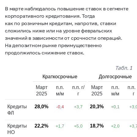
В марте наблюдалось повышение ставок в сегменте
корпоративного кредитования. Тогда
как по розничным кредитам, напротив, ставки
сложились ниже или на уровне февральских
значений в зависимости от срочности операций.
На депозитном рынке преимущественно
продолжилось снижение ставок.
Табл. 1
Краткосрочные
Долгосрочные
Март
п.п.
п.п. г/
Март
п.п.
п.п. 
2025
м/м
г
2025
м/м
г
Кредиты
28,0%
20,3%
-0,4
+3,7
+0,1
+3,
ФЛ
Кредиты
22,2%
18,7%
+1,7
+5,0
+2,0
+3,
НО