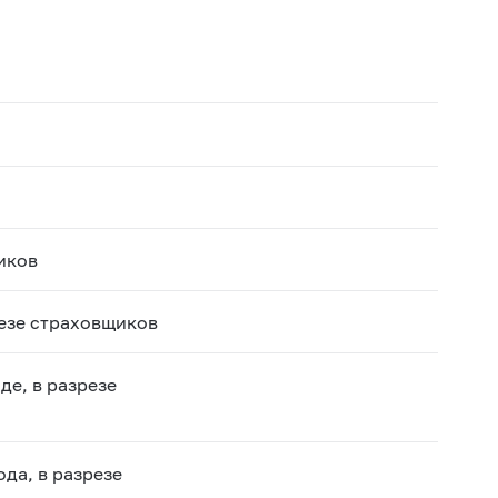
иков
резе страховщиков
де, в разрезе
да, в разрезе