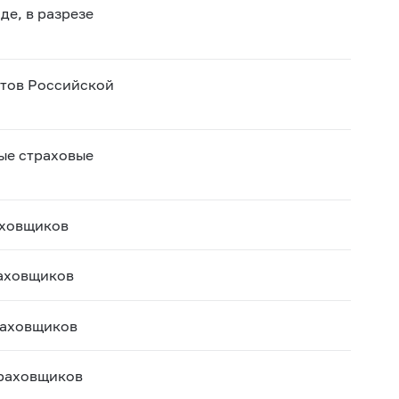
де, в разрезе
ктов Российской
ые страховые
аховщиков
раховщиков
раховщиков
траховщиков