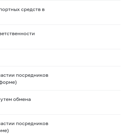
портных средств в
ветственности
частии посредников
 форме)
путем обмена
частии посредников
рме)