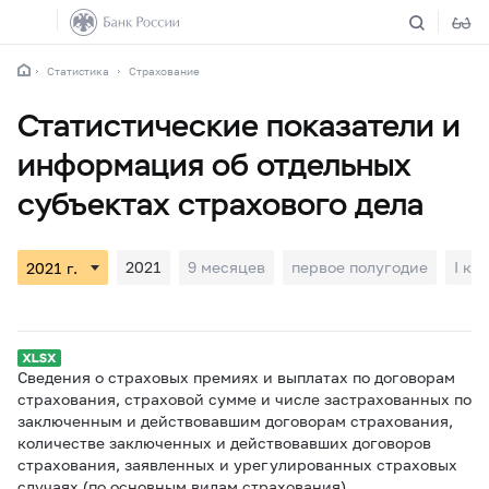
Статистика
Страхование
Статистические показатели и
информация об отдельных
субъектах страхового дела
2021
9 месяцев
первое полугодие
I кв
Сведения о страховых премиях и выплатах по договорам
страхования, страховой сумме и числе застрахованных по
заключенным и действовавшим договорам страхования,
количестве заключенных и действовавших договоров
страхования, заявленных и урегулированных страховых
случаях (по основным видам страхования)