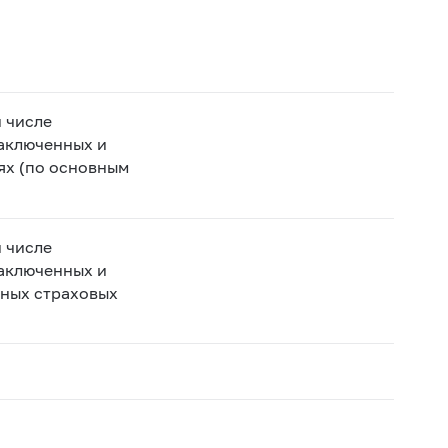
 числе
аключенных и
ях (по основным
 числе
аключенных и
нных страховых