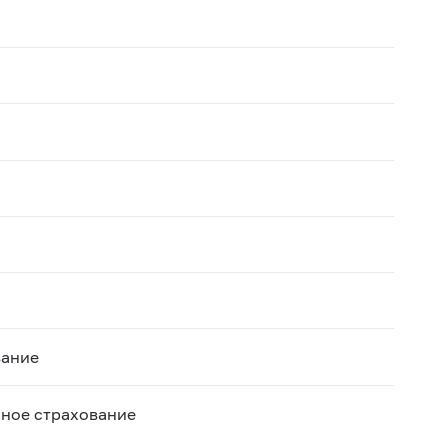
вание
ьное страхование