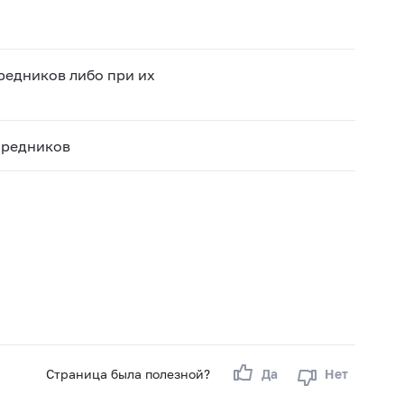
редников либо при их
средников
Страница была полезной?
Да
Нет