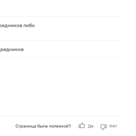
средников либо
средников
Страница была полезной?
Да
Нет