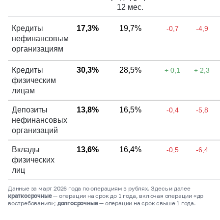
12 мес.
Кредиты
17,3%
19,7%
-0,7
-4,9
нефинансовым
организациям
Кредиты
30,3%
28,5%
+ 0,1
+ 2,3
физическим
лицам
Депозиты
13,8%
16,5%
-0,4
-5,8
нефинансовых
организаций
Вклады
13,6%
16,4%
-0,5
-6,4
физических
лиц
Данные за март 2026 года по операциям в рублях. Здесь и далее
краткосрочные
— операции на срок до 1 года, включая операции «до
востребования»;
долгосрочные
— операции на срок свыше 1 года.