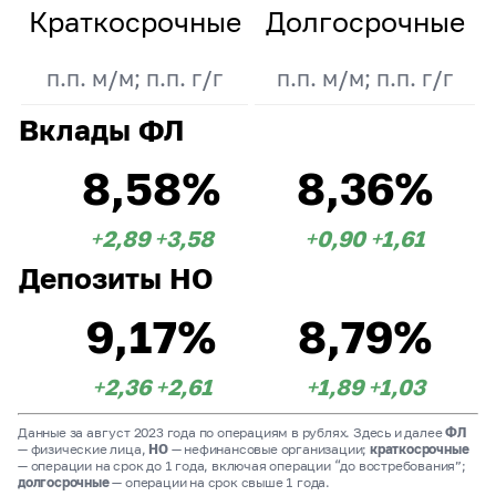
Краткосрочные
Долгосрочные
п.п. м/м; п.п. г/г
п.п. м/м; п.п. г/г
Вклады ФЛ
8,58%
8,36%
+2,89
+3,58
+0,90
+1,61
Депозиты НО
9,17%
8,79%
+2,36
+2,61
+1,89
+1,03
Данные за август 2023 года по операциям в рублях. Здесь и далее
ФЛ
— физические лица,
НО
— нефинансовые организации;
краткосрочные
— операции на срок до 1 года, включая операции “до востребования”;
долгосрочные
— операции на срок свыше 1 года.