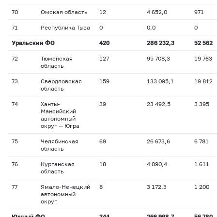
70
Омская область
12
4 652,0
971
71
Республика Тыва
0
0,0
0
Уральский ФО
420
286 232,3
52 562
72
Тюменская
127
95 708,3
19 763
область
73
Свердловская
159
133 095,1
19 812
область
74
Ханты-
39
23 492,5
3 395
Мансийский
автономный
округ — Югра
75
Челябинская
69
26 673,6
6 781
область
76
Курганская
18
4 090,4
1 611
область
77
Ямало-Ненецкий
8
3 172,3
1 200
автономный
округ
Южный ФО
344
266 998,7
56 780