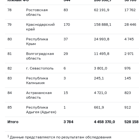
78
Ростовская
83
62 191,9
17 762
область
79
Краснодарский
170
158 888,1
28 446
край
80
Республика
37
24 993,8
4 745
Крым
81
Волгоградская
29
11 495,8
2 971
область
82
г. Севастополь
6
3 801,0
976
83
Республика
3
245,1
145
Калмыкия
84
Астраханская
15
4 721,0
823
область
85
Республика
1
661,9
912
Адыгея (Адыгея)
Итого
3 784
4 458 370,0
528 158
1
Данные представляются по результатам обследования