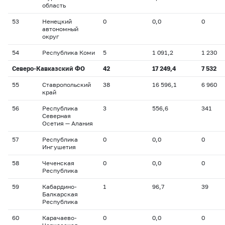
область
53
Ненецкий
0
0,0
0
автономный
округ
54
Республика Коми
5
1 091,2
1 230
Северо-Кавказский ФО
42
17 249,4
7 532
55
Ставропольский
38
16 596,1
6 960
край
56
Республика
3
556,6
341
Северная
Осетия — Алания
57
Республика
0
0,0
0
Ингушетия
58
Чеченская
0
0,0
0
Республика
59
Кабардино-
1
96,7
39
Балкарская
Республика
60
Карачаево-
0
0,0
0