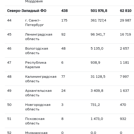
Мордовия
Северо-Западный ФО
438
501 976,8
62 810
44
г. Санкт-
175
361 727,4
29 987
Петербург
45
Ленинградская
92
96 341,7
16 719
область
46
Вологодская
48
5 135,0
2 657
область
47
Республика
6
938,9
1 181
Карелия
48
Калининградская
77
31 128,5
7 997
область
49
Архангельская
24
3 409,8
1 637
область
50
Новгородская
3
731,2
470
область
51
Псковская
8
1 473,0
932
область
52
Мурманская
0
0,0
0