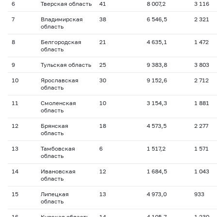
6
Тверская область
41
8 007,2
3 116
7
Владимирская
38
6 546,5
2 321
область
8
Белгородская
21
4 635,1
1 472
область
9
Тульская область
25
9 383,8
3 803
10
Ярославская
30
9 152,6
2 712
область
11
Смоленская
10
3 154,3
1 881
область
12
Брянская
18
4 573,5
2 277
область
13
Тамбовская
6
1 517,2
1 571
область
14
Ивановская
12
1 684,5
1 043
область
15
Липецкая
13
4 973,0
933
область
16
Курская область
14
4 105,7
1 230