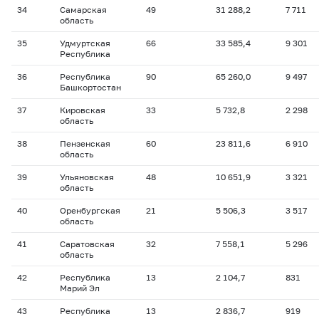
34
Самарская
49
31 288,2
7 711
область
35
Удмуртская
66
33 585,4
9 301
Республика
36
Республика
90
65 260,0
9 497
Башкортостан
37
Кировская
33
5 732,8
2 298
область
38
Пензенская
60
23 811,6
6 910
область
39
Ульяновская
48
10 651,9
3 321
область
40
Оренбургская
21
5 506,3
3 517
область
41
Саратовская
32
7 558,1
5 296
область
42
Республика
13
2 104,7
831
Марий Эл
43
Республика
13
2 836,7
919