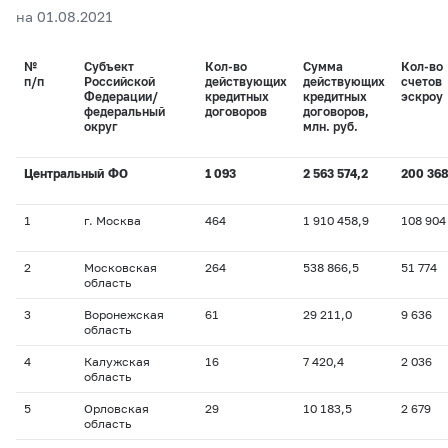
на 01.08.2021
№
Субъект
Кол-во
Сумма
Кол-во
п/п
Российской
действующих
действующих
счетов
Федерации/
кредитных
кредитных
эскроу
федеральный
договоров
договоров,
округ
млн. руб.
Центральный ФО
1 093
2 563 574,2
200 36
1
г. Москва
464
1 910 458,9
108 904
2
Московская
264
538 866,5
51 774
область
3
Воронежская
61
29 211,0
9 636
область
4
Калужская
16
7 420,4
2 036
область
5
Орловская
29
10 183,5
2 679
область