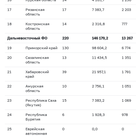
17
Рязанская
17
7 383,7
2 203
область
18
Костромская
14
2 316,8
777
область
Дальневосточный ФО
220
146 179,2
13 267
19
Приморский край
130
98 604,2
6 774
20
Сахалинская
13
11 434,5
1 351
область
21
Хабаровский
39
21 957,1
1 791
край
22
Амурская
10
2 756,1
1 051
область
23
Республика Саха
15
7 383,2
1 069
(Якутия)
24
Республика
6
1 928,3
978
Бурятия
25
Еврейская
0
0,0
0
автономная