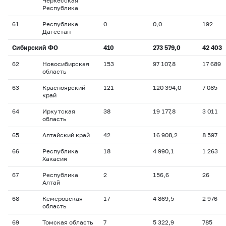
Черкесская
Республика
61
Республика
0
0,0
192
Дагестан
Сибирский ФО
410
273 579,0
42 403
62
Новосибирская
153
97 107,8
17 689
область
63
Красноярский
121
120 394,0
7 085
край
64
Иркутская
38
19 177,8
3 011
область
65
Алтайский край
42
16 908,2
8 597
66
Республика
18
4 990,1
1 263
Хакасия
67
Республика
2
156,6
26
Алтай
68
Кемеровская
17
4 869,5
2 976
область
69
Томская область
7
5 322,9
785