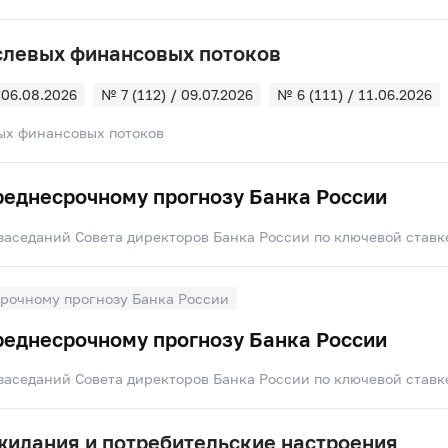
слевых финансовых потоков
 06.08.2026
№ 7 (112) / 09.07.2026
№ 6 (111) / 11.06.2026
 07.05.2026
№ 4 (109) / 09.04.2026
№ 3 (108) / 05.03.2026
ых финансовых потоков
 05.02.2026
№ 1 (106) / 15.01.2026
реднесрочному прогнозу Банка России
заседаний Совета директоров Банка России по ключевой ставк
рочному прогнозу Банка России
реднесрочному прогнозу Банка России
заседаний Совета директоров Банка России по ключевой ставк
идания и потребительские настроения