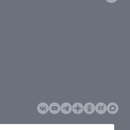
тябрь
 январь–июнь
густ
.: февраль
тябрь
 г.: март
ябрь
015 г.: апрель
 г.: ноябрь
2014 г.: май
ь
ь
13 г.: январь