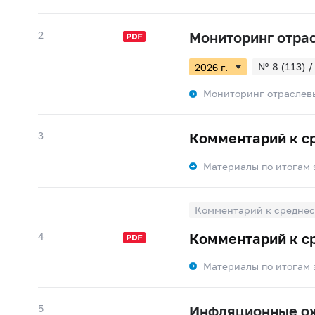
2
Мониторинг отра
№ 8 (113) /
№ 5 (110) /
Мониторинг отраслев
№ 2 (107) /
3
Комментарий к с
Материалы по итогам 
Комментарий к среднес
4
Комментарий к с
Материалы по итогам 
5
Инфляционные ож