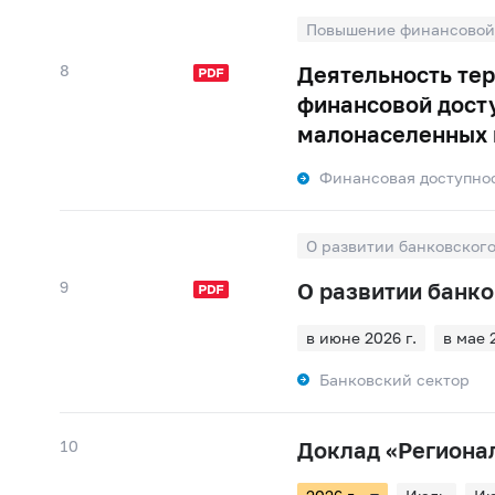
Повышение финансовой 
8
Деятельность те
финансовой досту
малонаселенных и
Финансовая доступно
О развитии банковског
9
О развитии банк
в июне 2026 г.
в мае 
в январе 2026 г.
в де
Банковский сектор
в августе 2025 г.
в ию
в марте 2025 г.
в фев
10
Доклад «Региона
в октябре 2024 г.
в с