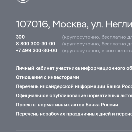
в 2018 г. и в январе 2019
2018 г.: январь–сентябр
107016, Москва, ул. Неглин
2018 г.: май
2018 г.: 
2017 г.: декабрь
2017 
300
(круглосуточно, бесплатно д
2017 г.: июль
2017 г.:
8 800 300-30-00
(круглосуточно, бесплатно д
+7 499 300-30-00
(круглосуточно, в соответст
2017 г.: январь
2016 г
2016 г.: август
2016 г
Личный кабинет участника информационного о
2016 г.: февраль
2016
Отношения с инвесторами
2015 г.: сентябрь
2015
Перечень инсайдерской информации Банка Рос
2015 г.: март
2015 г.:
Официальное опубликование нормативных акто
2014 г.: октябрь
2014 
Проекты нормативных актов Банка России
2014 г.: апрель
2014 г
Перечень нерабочих праздничных дней и перен
2013 г.: ноябрь
2013 г
2013 г.: июнь
2013 г.: