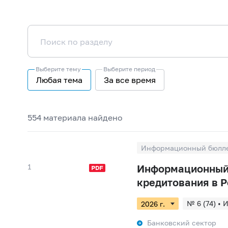
Выберите тему
Выберите период
Любая тема
За все время
554 материалa найдено
Информационный бюллет
1
Информационный 
кредитования в Р
№ 6 (74) • 
№ 3 (71) • 
Банковский сектор