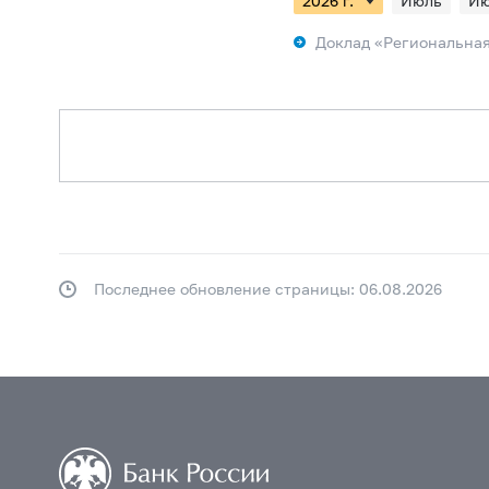
Июль
И
в мае 2024 г.
в апреле
Доклад «Региональная
в декабре 2023 г.
в н
в июле 2023 г.
в июне
в феврале 2023 г.
в я
в сентябре 2022 г.
в 
в апреле 2022 г.
в мар
в ноябре 2021 г.
в ок
в июне 2021 г.
в мае 
Последнее обновление страницы: 06.08.2026
в январе 2021 г.
в де
в августе 2020 г.
в и
в марте 2020 г.
в фев
в январе-октябре 2019 г
в январе-июле 2019 г.
в январе-апреле 2019 г.