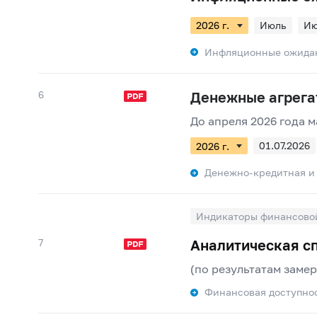
Июль
И
Инфляционные ожида
6
Денежные агрега
До апреля 2026 года 
01.07.2026
01.01.2026
Денежно-кредитная и
Индикаторы финансовой
7
Аналитическая сп
(по результатам замер
Финансовая доступно