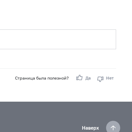
 г.
сте 2023 г.
ре 2022 г.
г.
2021 г.
 2021 г.
.
Страница была полезной?
Да
Нет
бре 2020 г.
2019 г.
Наверх