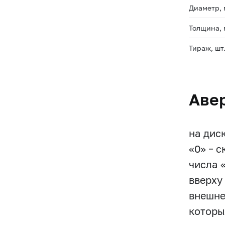
Диаметр,
Толщина,
Тираж, шт
Аве
на дис
«0» – 
числа 
вверху
внешне
которы