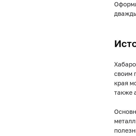
Оформл
дважды
Ист
Хабаро
своим 
края м
также 
Основн
металл
полезн