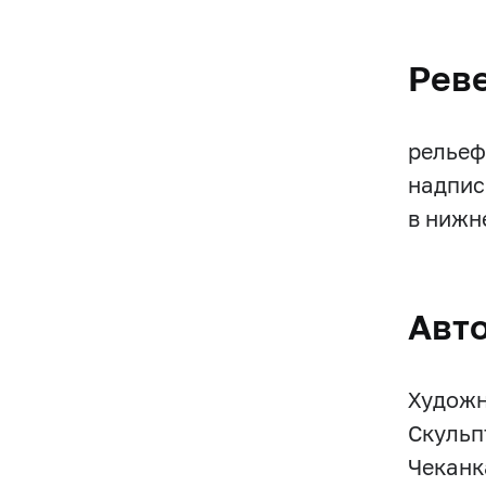
Рев
рельеф
надпис
в нижн
Авт
Художн
Скульп
Чеканк