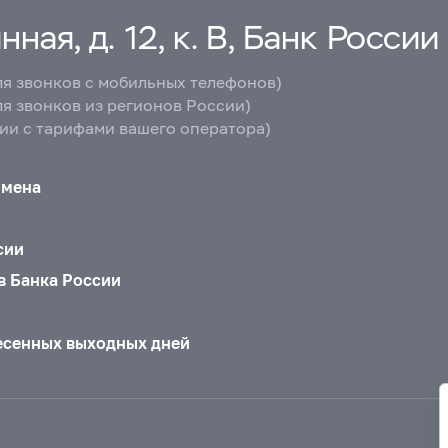
ная, д. 12, к. В, Банк России
ля звонков с мобильных телефонов)
ля звонков из регионов России)
вии с тарифами вашего оператора)
бмена
сии
в Банка России
есенных выходных дней