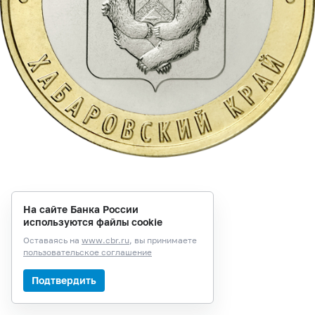
На сайте Банка России
используются файлы cookie
Оставаясь на
www.cbr.ru
, вы принимаете
пользовательское соглашение
Подтвердить