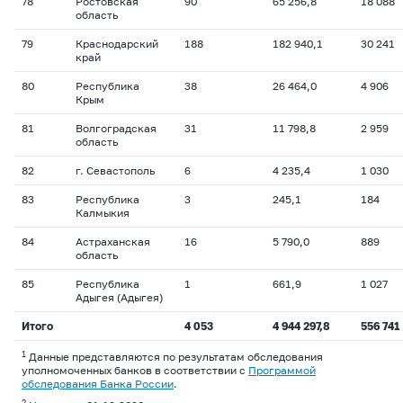
78
Ростовская
90
65 256,8
18 088
область
79
Краснодарский
188
182 940,1
30 241
край
80
Республика
38
26 464,0
4 906
Крым
81
Волгоградская
31
11 798,8
2 959
область
82
г. Севастополь
6
4 235,4
1 030
83
Республика
3
245,1
184
Калмыкия
84
Астраханская
16
5 790,0
889
область
85
Республика
1
661,9
1 027
Адыгея (Адыгея)
Итого
4 053
4 944 297,8
556 741
1
Данные представляются по результатам обследования
уполномоченных банков в соответствии с
Программой
обследования Банка России
.
2