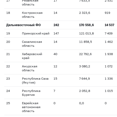
17
Рязанская
17
7 633,5
2 531
область
18
Костромская
14
2 323,6
919
область
Дальневосточный ФО
242
170 558,6
14 537
19
Приморский край
147
121 013,8
7 409
20
Сахалинская
14
11 858,5
1 462
область
21
Хабаровский
40
22 792,6
1 938
край
22
Амурская
12
3 080,2
1 072
область
23
Республика Саха
15
7 644,9
1 336
(Якутия)
24
Республика
7
2 052,8
1 015
Бурятия
25
Еврейская
0
0,0
0
автономная
область