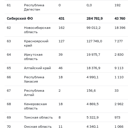
61
Республика
0
0,0
192
Дагестан
Сибирский ФО
431
284 792,9
43 760
62
Новосибирская
162
99 012,2
18 396
область
63
Красноярский
127
127 749,0
7 277
край
64
Иркутская
39
19 975,7
2 830
область
65
Алтайский край
46
18 376,9
9 113
66
Республика
18
4 990,1
1 110
Хакасия
67
Республика
2
156,6
33
Алтай
68
Кемеровская
18
4 869,5
2 962
область
69
Томская область
8
5 322,9
973
70
Омская область
11
4 340,1
1 066