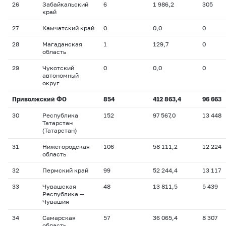
26
Забайкальский
6
1 986,2
305
край
27
Камчатский край
0
0,0
0
28
Магаданская
1
129,7
0
область
29
Чукотский
0
0,0
0
автономный
округ
Приволжский ФО
854
412 863,4
96 663
30
Республика
152
97 567,0
13 448
Татарстан
(Татарстан)
31
Нижегородская
106
58 111,2
12 224
область
32
Пермский край
99
52 244,4
13 117
33
Чувашская
48
13 811,5
5 439
Республика —
Чувашия
34
Самарская
57
36 065,4
8 307
область