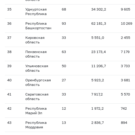
35
Удмуртская
68
34 302,2
9 605
Республика
36
Республика
93
62 181,3
10 269
Башкортостан
37
Кировская
33
5 551,0
2 455
область
38
Пензенская
63
23 173,4
7 179
область
39
Ульяновская
50
11 206,7
3 733
область
40
Оренбургская
27
5 923,2
3 681
область
41
Саратовская
33
7 917,2
5 570
область
42
Республика
12
1 972,2
742
Марий Эл
43
Республика
13
2 836,7
894
Мордовия