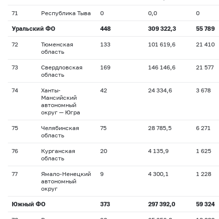
71
Республика Тыва
0
0,0
0
Уральский ФО
448
309 322,3
55 789
72
Тюменская
133
101 619,6
21 410
область
73
Свердловская
169
146 146,6
21 577
область
74
Ханты-
42
24 334,6
3 678
Мансийский
автономный
округ — Югра
75
Челябинская
75
28 785,5
6 271
область
76
Курганская
20
4 135,9
1 625
область
77
Ямало-Ненецкий
9
4 300,1
1 228
автономный
округ
Южный ФО
373
297 392,0
59 324