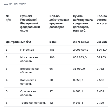
на 01.09.2021
№
Субъект
Кол-во
Сумма
Кол-во
п/п
Российской
действующих
действующих
счетов
Федерации/
кредитных
кредитных
эскроу
федеральный
договоров
договоров,
округ
млн. руб.
Центральный ФО
1 163
2 871 532,3
211 376
1
г. Москва
483
2 095 097,2
114 814
2
Московская
296
653 883,0
54 953
область
3
Воронежская
66
31 950,9
9 762
область
4
Калужская
18
8 859,7
2 553
область
5
Орловская
27
9 882,1
2 459
область
6
Тверская область
42
9 143,8
2 725