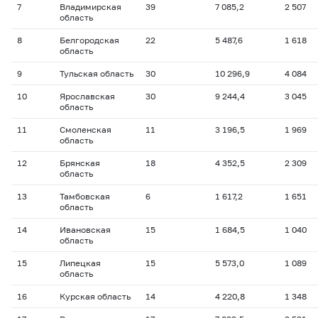
7
Владимирская
39
7 085,2
2 507
область
8
Белгородская
22
5 487,6
1 618
область
9
Тульская область
30
10 296,9
4 084
10
Ярославская
30
9 244,4
3 045
область
11
Смоленская
11
3 196,5
1 969
область
12
Брянская
18
4 352,5
2 309
область
13
Тамбовская
6
1 617,2
1 651
область
14
Ивановская
15
1 684,5
1 040
область
15
Липецкая
15
5 573,0
1 089
область
16
Курская область
14
4 220,8
1 348