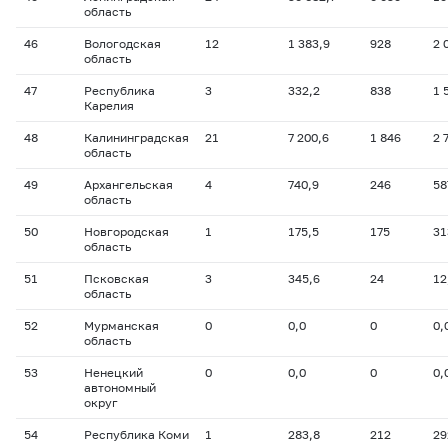
область
46
Вологодская
12
1 383,9
928
2 
область
47
Республика
3
332,2
838
1 
Карелия
48
Калининградская
21
7 200,6
1 846
2 
область
49
Архангельская
4
740,9
246
58
область
50
Новгородская
1
175,5
175
31
область
51
Псковская
3
345,6
24
12
область
52
Мурманская
0
0,0
0
0,
область
53
Ненецкий
0
0,0
0
0,
автономный
округ
54
Республика Коми
1
283,8
212
29