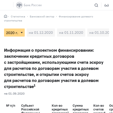
Статистика
Банковский сектор
Финансирование долевого
строительства
на 01.12.2020
на 01.11.2020
на 01.10.202
Информация о проектном финансировании:
заключении кредитных договоров
с застройщиками, использующими счета эскроу
для расчетов по договорам участия в долевом
строительстве, и открытии счетов эскроу
для расчетов по договорам участия в долевом
1
строительстве
на 01.09.2020
№ п/п
Субъект
Кол-во
Сумма
Кол-во
Ос
Российской
кредитных
кредитных
счетов
ср
2
4