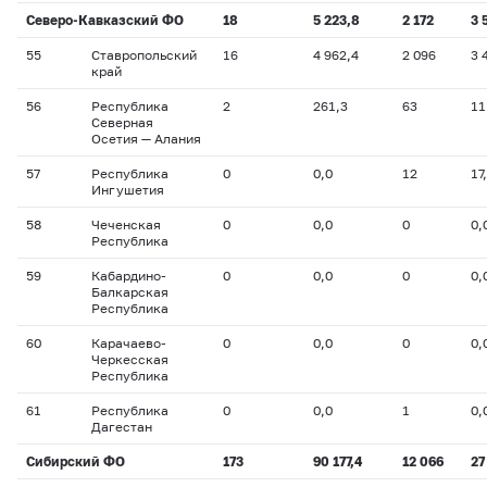
Северо-Кавказский ФО
18
5 223,8
2 172
3 
55
Ставропольский
16
4 962,4
2 096
3 
край
56
Республика
2
261,3
63
11
Северная
Осетия — Алания
57
Республика
0
0,0
12
17
Ингушетия
58
Чеченская
0
0,0
0
0,
Республика
59
Кабардино-
0
0,0
0
0,
Балкарская
Республика
60
Карачаево-
0
0,0
0
0,
Черкесская
Республика
61
Республика
0
0,0
1
0,
Дагестан
Сибирский ФО
173
90 177,4
12 066
27