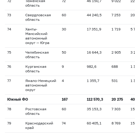
72
Тюменская
72
46 150,7
9 022
22
область
73
Свердловская
60
44 240,5
7 253
20
область
74
Ханты-
30
17 351,9
1 719
5 
Мансийский
автономный
округ — Югра
75
Челябинская
50
16 644,3
2 905
3 
область
76
Курганская
9
982,6
688
1 
область
77
Ямало-Ненецкий
4
1 355,7
531
1 
автономный
округ
Южный ФО
167
112 570,3
20 275
40
78
Ростовская
60
35 153,3
7 303
15
область
79
Краснодарский
74
60 405,1
8 769
15
край