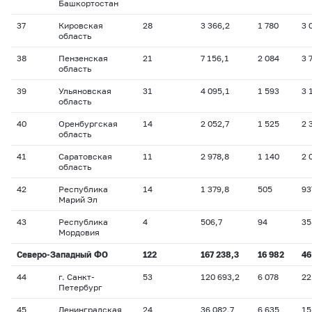
Башкортостан
37
Кировская
28
3 366,2
1 780
3 
область
38
Пензенская
21
7 156,1
2 084
3 
область
39
Ульяновская
31
4 095,1
1 593
3 
область
40
Оренбургская
14
2 052,7
1 525
2 
область
41
Саратовская
11
2 978,8
1 140
2 
область
42
Республика
14
1 379,8
505
93
Марий Эл
43
Республика
4
506,7
94
35
Мордовия
Северо-Западный ФО
122
167 238,3
16 982
46
44
г. Санкт-
53
120 693,2
6 078
22
Петербург
45
Ленинградская
24
36 082,7
6 635
15