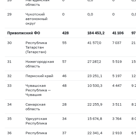
область
29
Чукотский
0
0,0
0
0,
автономный
округ
Приволжский ФО
428
184 453,2
41 106
97
30
Республика
55
41 577,0
7 037
21
Татарстан
(Татарстан)
31
Нижегородская
57
27 287,2
5 519
15
область
32
Пермский край
46
23 251,1
5 197
12
33
Чувашская
48
10 530,3
4 447
9 
Республика —
Чувашия
34
Самарская
28
22 255,9
3 511
8 
область
35
Удмуртская
34
15 674,8
3 764
8 
Республика
36
Республика
37
22 341,4
2 910
6 