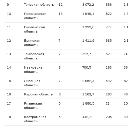
9
Тульская область
12
3 072,2
666
1 
10
Ярославская
15
1 949,1
822
1 
область
11
Смоленская
7
1 393,0
739
1 
область
12
Брянская
7
1 411,9
665
2 
область
13
Тамбовская
2
395,5
579
71
область
14
Ивановская
8
700,5
183
36
область
15
Липецкая
7
2 652,3
432
82
область
16
Курская область
8
1 162,7
283
46
17
Рязанская
5
1 880,5
72
10
область
18
Костромская
5
446,8
205
39
область