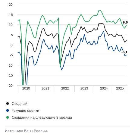
20
15
9,6
9,6
10
5
0
-5,1
-5,1
-5
-10
-15
-20
2020
2021
2022
2023
2024
2025
●
Сводный
●
Текущие оценки
●
Ожидания на следующие 3 месяца
Источник: Банк России.