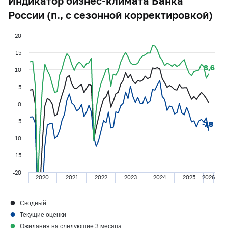
Индикатор бизнес-климата Банка
России (п., с сезонной корректировкой)
20
15
8,6
8,6
10
5
0
-5
-7,8
-7,8
-10
-15
-20
2020
2021
2022
2023
2024
2025
2026
●
Сводный
●
Текущие оценки
●
Ожидания на следующие 3 месяца