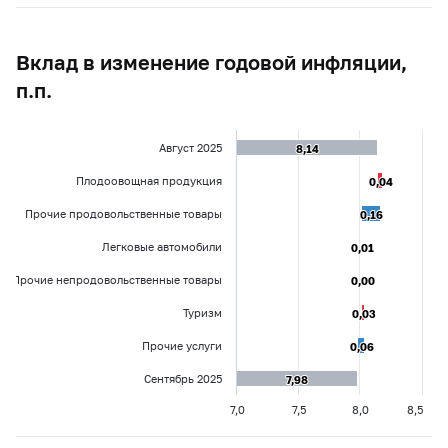
Вклад в изменение годовой инфляции,
п.п.
Август 2025
8,14
8,14
Плодоовощная продукция
0,04
0,04
Прочие продовольственные товары
0,16
0,16
Легковые автомобили
0,01
0,01
Прочие непродовольственные товары
0,00
0,00
Туризм
0,03
0,03
Прочие услуги
0,06
0,06
Сентябрь 2025
7,98
7,98
7,0
7,5
8,0
8,5