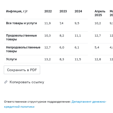
Инфляция, г/г
2022
2023
2024
Апрель
М
2025
2
Все товары и услуги
11,9
7,4
9,5
10,2
9,
Продовольственные
10,3
8,2
11,1
12,7
12
товары
Непродовольственные
12,7
6,0
6,1
5,4
4,
товары
Услуги
13,2
8,3
11,5
12,8
12
Сохранить в PDF
Копировать ссылку
Ответственное структурное подразделение:
Департамент денежно-
кредитной политики