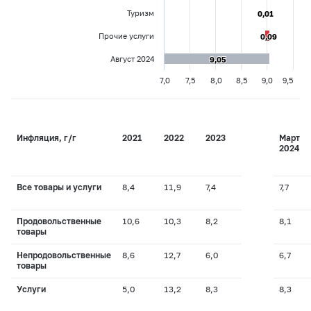
Туризм
0,01
0,01
Прочие услуги
0,09
0,09
Август 2024
9,05
9,05
7,0
7,5
8,0
8,5
9,0
9,5
Инфляция, г/г
2021
2022
2023
Март
2024
Все товары и услуги
8,4
11,9
7,4
7,7
Продовольственные
10,6
10,3
8,2
8,1
товары
Непродовольственные
8,6
12,7
6,0
6,7
товары
Услуги
5,0
13,2
8,3
8,3