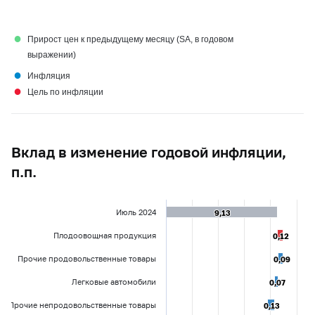
●
Прирост цен к предыдущему месяцу (SA, в годовом
выражении)
●
Инфляция
●
Цель по инфляции
Вклад в изменение годовой инфляции,
п.п.
Июль 2024
9,13
9,13
Плодоовощная продукция
0,12
0,12
Прочие продовольственные товары
0,09
0,09
Легковые автомобили
0,07
0,07
Прочие непродовольственные товары
0,13
0,13