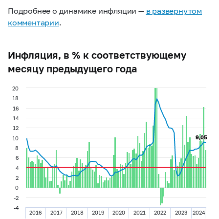
Подробнее о динамике инфляции —
в развернутом
комментарии
.
Инфляция, в % к соответствующему
месяцу предыдущего года
20
18
16
14
12
9,05
9,05
10
8
6
4
2
0
-2
-4
2016
2017
2018
2019
2020
2021
2022
2023
2024