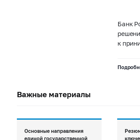
Банк Р
решени
к прин
Подробне
Важные материалы
Основные направления
Резю
единой государственной
ключе