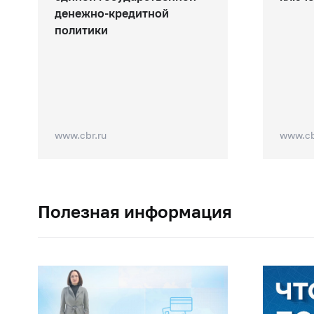
денежно-кредитной
политики
www.cbr.ru
www.cb
Полезная информация