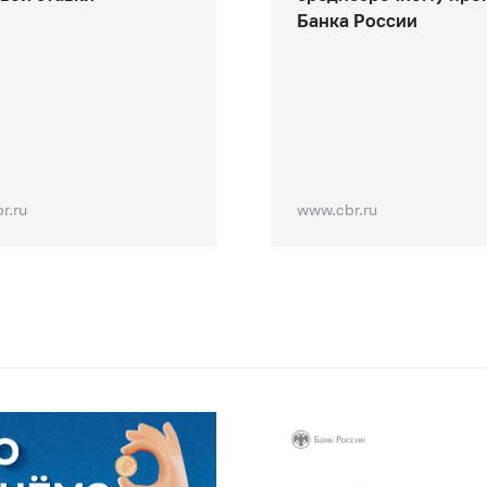
Банка России
r.ru
www.cbr.ru