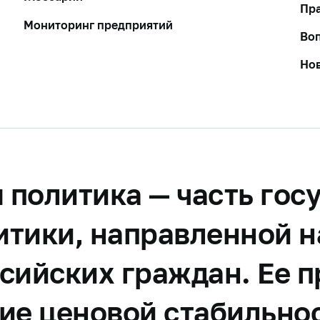
Пра
Мониторинг предприятий
Воп
Но
 политика — часть гос
итики, направленной 
сийских граждан. Ее 
ие ценовой стабильнос