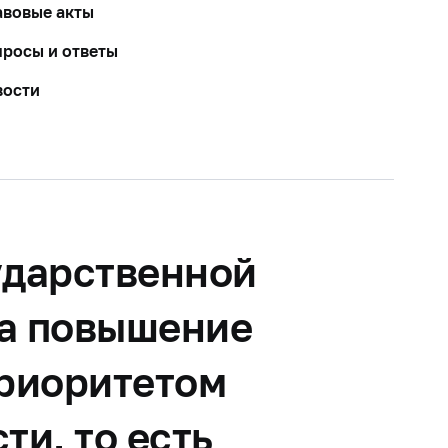
вовые акты
росы и ответы
вости
ударственной
на повышение
приоритетом
ти, то есть