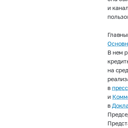
и кана
пользо
Главн
Основн
В нем 
кредит
на сре
реализ
в
пресс
и
Комме
в
Докла
Предсе
Предст