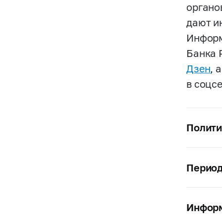
органо
дают и
Информ
Банка 
Дзен
, 
в соцс
Полити
Период
Информ