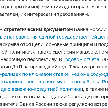
лы раскрытия информации адаптируются к ра
вателей, их интересам и требованиям.
ым
стратегическим документом
Банка России 
ые направления единой государственной ден
раскрываются цели, основные принципы и под
ной политики, а также сценарии макроэконом
днесрочную перспективу. В
Годовом отчете
Бан
ации ДКП за прошедший год. Текущие решени
-релизах по ключевой ставке
,
Резюме обсужд
нтарии к среднесрочному прогнозу Банка Р
де о денежно-кредитной политике
), а также
дателя по итогам заседаний Совета директор
авители Банка России также регулярно встре