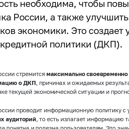
сть необходима, чтобы повы
нка России, а также улучшит
иков экономики. Это создает
кредитной политики (ДКП).
оссии стремится
максимально своевременно 
мацию о ДКП
, причинах и ожидаемых результ
нке текущей экономической ситуации и прогно
оссии проводит информационную политику с 
х аудиторий
, то есть излагает информацию 
ла понятна и полезна пользователям. Это зна