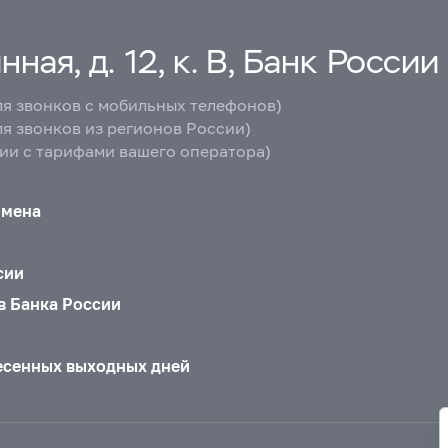
ная, д. 12, к. В, Банк России
ля звонков с мобильных телефонов)
ля звонков из регионов России)
вии с тарифами вашего оператора)
бмена
сии
в Банка России
есенных выходных дней