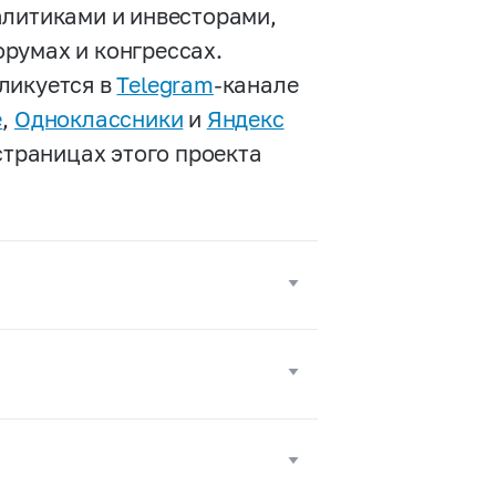
алитиками и инвесторами,
румах и конгрессах.
ликуется в
Telegram
-канале
е
,
Одноклассники
и
Яндекс
страницах этого проекта