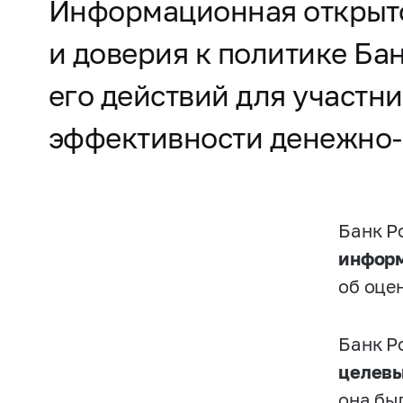
Информационная открыто
и доверия к политике Ба
его действий для участн
эффективности денежно-
Банк Р
инфор
об оце
Банк Р
целевы
она бы