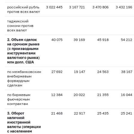
российский рубль
3 022 445
3 167 721
3 470 806
3 432 196
против всех валют
таджикский
сомони против
всех валют
2. Объем сделок
40 075
39 169
45 918
54 212
на срочном рынке
(с производными
инструментами
валютного рынка)
млн долл. США
по межбанковским
27 692
19 147
24 563
38 167
внебиржевым
форвардным
сделкам
по биржевым
12 384
20 022
21 355
16 044
фьючерсным
контрактам
3. Оборот
21 468
22 917
25 435
25 241
наличной
иностранной
валюты (операции
с населением