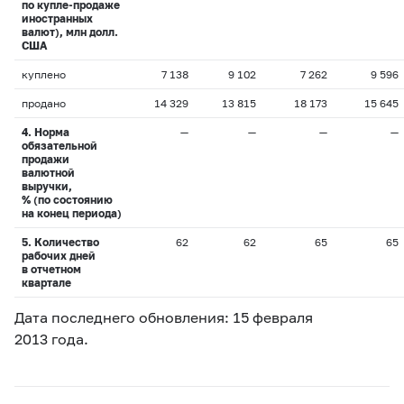
по купле-продаже
иностранных
валют), млн долл.
США
куплено
7 138
9 102
7 262
9 596
продано
14 329
13 815
18 173
15 645
4. Норма
—
—
—
—
обязательной
продажи
валютной
выручки,
% (по состоянию
на конец периода)
5. Количество
62
62
65
65
рабочих дней
в отчетном
квартале
Дата последнего обновления: 15 февраля
2013 года.