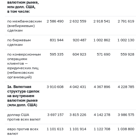
валютном рынке,
млн долл. США,
в том числе:
по межбанковским
2 586 490
2 632 559
2 918 541
2 791 619
(внебиржевым)
сделкам
по биржевым
831 944
920 487
1 002 862
1 002 130
сделкам
по конверсионным
595 335
604 923
571 690
559 928
операциям
клиентов —
юридических лиц
(небанковских
организаций)
1а. Валютная
3 910 608
4 042 431
4 367 896
4 228 785
структура сделок
на внутреннем
валютном рынке
(млн долл. США)
доллар США
3 697 157
3 815 226
4 142 278
3 986 575
против всех валют
евро против всех
1 101 613
1 101 914
1 122 708
1 038 800
валют