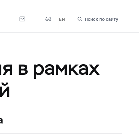
EN
Поиск по сайту
я в рамках
й
а