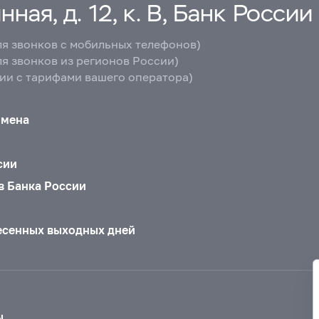
ная, д. 12, к. В, Банк России
ля звонков с мобильных телефонов)
ля звонков из регионов России)
вии с тарифами вашего оператора)
бмена
сии
в Банка России
есенных выходных дней
ы