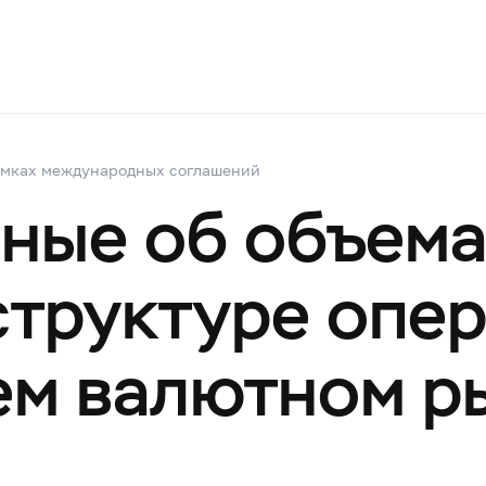
амках международных соглашений
ные об объем
структуре опе
ем валютном р