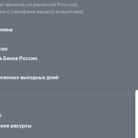
ля звонков из регионов России)
вии с тарифами вашего оператора)
бмена
сии
в Банка России
есенных выходных дней
ы
ские ресурсы