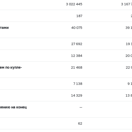
3 022 445
3 167 
187
нтами
40 075
39 
27 692
19 
12 384
20 
ем по купле-
21 468
22 
7 138
9 
14 329
13 
оянию на конец
—
62