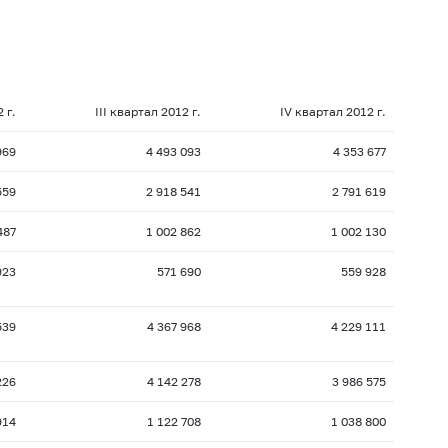
 г.
III квартал 2012 г.
IV квартал 2012 г.
969
4 493 093
4 353 677
559
2 918 541
2 791 619
487
1 002 862
1 002 130
923
571 690
559 928
539
4 367 968
4 229 111
226
4 142 278
3 986 575
914
1 122 708
1 038 800