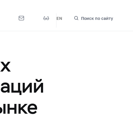
EN
Поиск по сайту
ах
раций
ынке