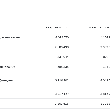
I квартал 2012 г.
II квартал 2012
, в том числе:
4 013 770
4 157 
2 586 490
2 632 
831 944
920 
анковских
595 335
604 
(млн долл.
3 910 701
4 042 
3 697 157
3 815 
1 101 613
1 101 