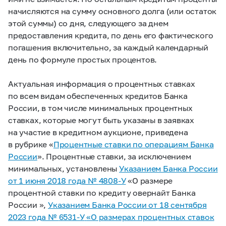
начисляются на сумму основного долга (или остаток
этой суммы) со дня, следующего за днем
предоставления кредита, по день его фактического
погашения включительно, за каждый календарный
день по формуле простых процентов.
Актуальная информация о процентных ставках
по всем видам обеспеченных кредитов Банка
России, в том числе минимальных процентных
ставках, которые могут быть указаны в заявках
на участие в кредитном аукционе, приведена
в рубрике «
Процентные ставки по операциям Банка
России
». Процентные ставки, за исключением
минимальных, установлены
Указанием Банка России
от 1 июня 2018 года №
4808-У
«О размере
процентной ставки по кредиту овернайт Банка
России »,
Указанием Банка России от 18 сентября
2023 года №
6531-У
«О размерах
процентных ставок