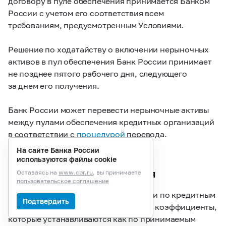
договору в пуле обеспечения принимается Банком
России с учетом его соответствия всем
требованиям, предусмотренным Условиями.
Решение по ходатайству о включении нерыночных
активов в пул обеспечения Банк России принимает
не позднее пятого рабочего дня, следующего
за днем его получения.
Банк России может перевести нерыночные активы
между пулами обеспечения кредитных организаций
в соответствии с
процедурой
перевода.
На сайте Банка России
Поправочные коэффициенты
используются файлы cookie
и достаточность обеспечения
Оставаясь на
www.cbr.ru
, вы принимаете
пользовательское соглашение
Банк России для управления рисками по кредитным
Подтвердить
операциям использует поправочные коэффициенты,
которые устанавливаются как по принимаемым