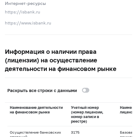
Интернет-ресурсы
https://isbank.ru
https://www.isbank.ru
Информация о наличии права
(лицензии) на осуществление
деятельности на финансовом рынке
Раскрыть все строки с данными
Наименование деятельности
Учетный номер
Наимено
на финансовом рынке
(номер лицензии,
лицензи
номер записи в
реестре)
Осуществление банковских
3175
Базовая 
операций
осуществ