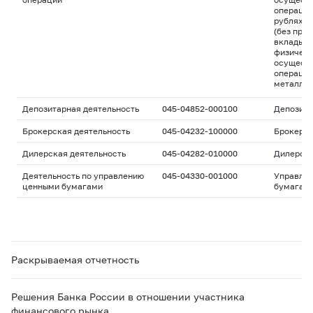
операций
рублях и
(без пра
вклады д
физическ
осуществ
операций
металла
Депозитарная деятельность
045-04852-000100
Депозита
Брокерская деятельность
045-04232-100000
Брокерс
Дилерская деятельность
045-04282-010000
Дилерск
Деятельность по управлению
045-04330-001000
Управле
ценными бумагами
бумагам
Раскрываемая отчетность
Решения Банка России в отношении участника
финансового рынка