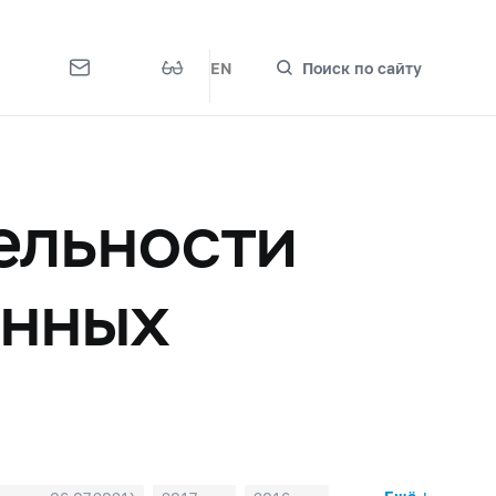
EN
Поиск по сайту
ельности
онных