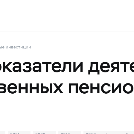
ые инвестиции
казатели деят
венных пенси