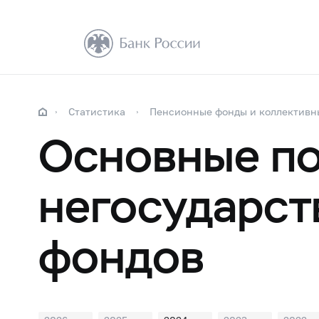
Статистика
Пенсионные фонды и коллективн
Основные по
негосударст
фондов