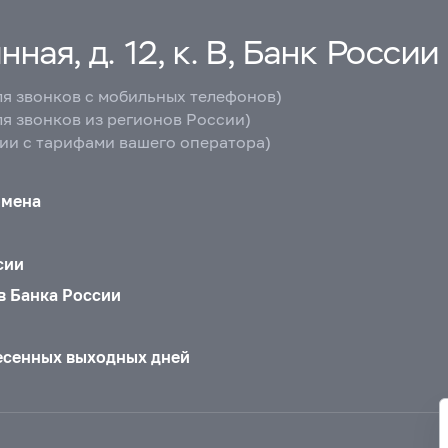
ная, д. 12, к. В, Банк России
ля звонков с мобильных телефонов)
ля звонков из регионов России)
вии с тарифами вашего оператора)
бмена
сии
в Банка России
есенных выходных дней