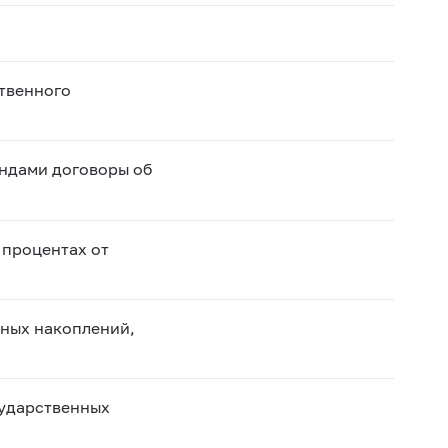
ственного
ндами договоры об
 процентах от
нных накоплений,
сударственных