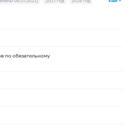
Ещё +
влены 06.07.2021)
2017 год
2016 год
в по обязательному