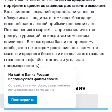
портфеля в целом оставалось достаточно высоким.
Большинство компаний продолжали успешно
обслуживать кредиты, в том числе благодаря
высокой накопленной прибыли последних лет.
По сравнению с мартом — апрелем количество
реструктуризаций по кредитам компаниям
снизилось. В то же время банки по‑прежнему
сообщают о некотором росте рисков в сегменте
малого и среднего бизнеса и в отдельных отраслях
(транспорт, офлайн-торговля и угольная
промышленность).
На сайте Банка России
используются файлы cookie
Оставаясь на
www.cbr.ru
, вы принимаете
Внешние условия
пользовательское соглашение
Подтвердить
Содержание раздела