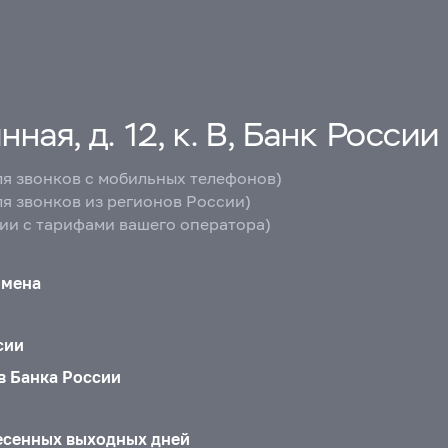
ная, д. 12, к. В, Банк России
ля звонков с мобильных телефонов)
ля звонков из регионов России)
вии с тарифами вашего оператора)
бмена
сии
в Банка России
есенных выходных дней