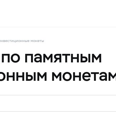
инвестиционные монеты
 по памятным
онным монета