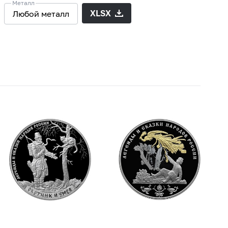
Металл
XLSX
Любой металл