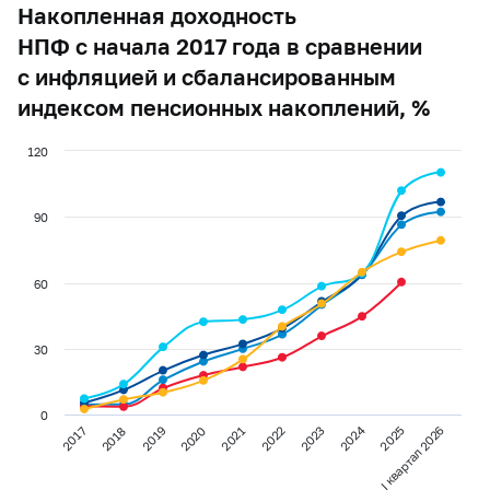
Накопленная доходность
НПФ с начала 2017 года в сравнении
с инфляцией и сбалансированным
индексом пенсионных накоплений, %
120
90
60
30
0
2024
2020
2025
2021
I квартал 2026
2017
2022
2018
2023
2019