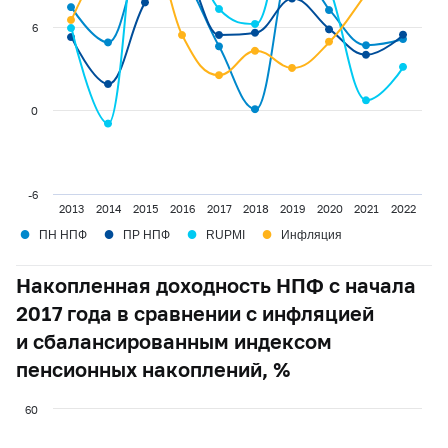
6
0
-6
2013
2014
2015
2016
2017
2018
2019
2020
2021
2022
●
●
●
●
ПН НПФ
ПР НПФ
RUPMI
Инфляция
Накопленная доходность НПФ с начала
2017 года в сравнении с инфляцией
и сбалансированным индексом
пенсионных накоплений, %
60