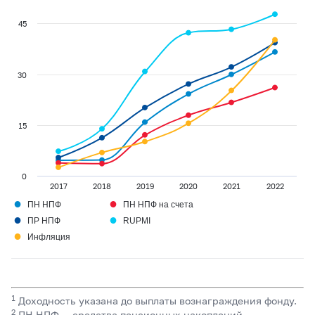
45
30
15
0
2017
2018
2019
2020
2021
2022
●
●
ПН НПФ
ПН НПФ на счета
●
●
ПР НПФ
RUPMI
●
Инфляция
1
Доходность указана до выплаты вознаграждения фонду.
2
ПН НПФ — средства пенсионных накоплений