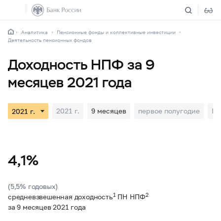
Аналитика
Пенсионные фонды и коллективные инвестиции
Деятельность пенсионных фондов
Доходность НПФ за 9
месяцев 2021 года
2021 г.
9 месяцев
первое полугодие
I 
4,1%
(5,5% годовых)
1
2
средневзвешенная доходность
ПН НПФ
за 9 месяцев 2021 года