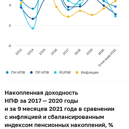
6
0
-6
2014
2013
2015
2016
2017
2018
2019
2020
9 месяцев 2021
●
●
●
●
ПН НПФ
ПР НПФ
RUPMI
Инфляция
Накопленная доходность
НПФ за 2017 — 2020 годы
и за 9 месяцев 2021 года в сравнении
с инфляцией и сбалансированным
индексом пенсионных накоплений, %