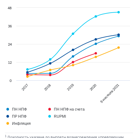
48
36
24
12
0
2020
9 месяцев 2021
2017
2018
2019
●
●
ПН НПФ
ПН НПФ на счета
●
●
ПР НПФ
RUPMI
●
Инфляция
1
Доходность указана до выплаты вознаграждения управляющим