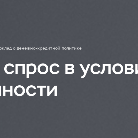
оклад о денежно-кредитной политике
спрос в услов
нности